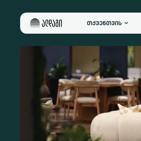
ᲗᲥᲕᲔᲜᲗᲕᲘᲡ