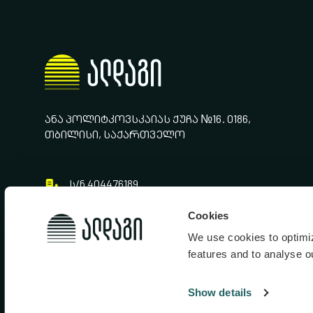
ᲐᲜᲐ ᲞᲝᲚᲘᲢᲙᲝᲕᲡᲙᲐᲘᲐᲡ ᲥᲣᲩᲐ №16. 0186,
ᲗᲑᲘᲚᲘᲡᲘ, ᲡᲐᲥᲐᲠᲗᲕᲔᲚᲝ
ს/ნ 404476189
+995 322 444 999
Cookies
info@aldagi.ge
We use cookies to optimiz
features and to analyse ou
Show details