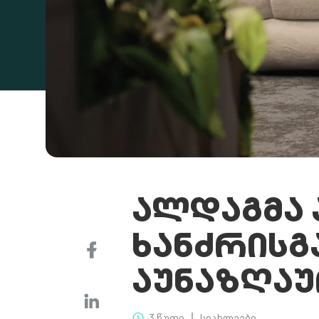
ᲐᲚᲓᲐᲒᲛᲐ 
ᲮᲐᲜᲫᲠᲘᲡᲒ
ᲐᲣᲜᲐᲖᲦᲐ
3 წუთი
სიახლეები