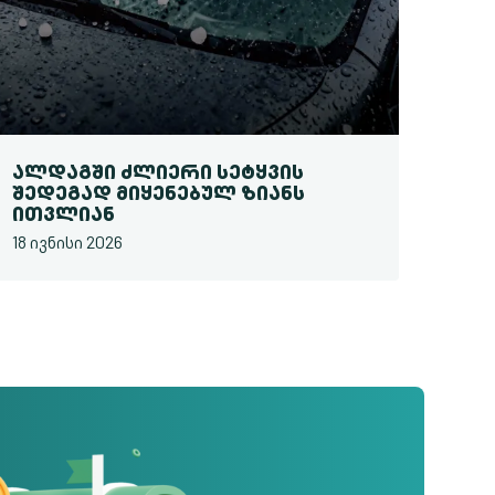
ᲐᲚᲓᲐᲒᲨᲘ ᲫᲚᲘᲔᲠᲘ ᲡᲔᲢᲧᲕᲘᲡ
ᲨᲔᲓᲔᲒᲐᲓ ᲛᲘᲧᲔᲜᲔᲑᲣᲚ ᲖᲘᲐᲜᲡ
ᲘᲗᲕᲚᲘᲐᲜ
18 ივნისი 2026