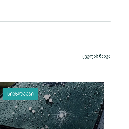
ყველას ნახვა
ᲡᲘᲐᲮᲚᲔᲔᲑᲘ