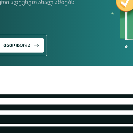
რი ადევნეთ ახალ ამბებს
ᲒᲐᲛᲝᲬᲔᲠᲐ