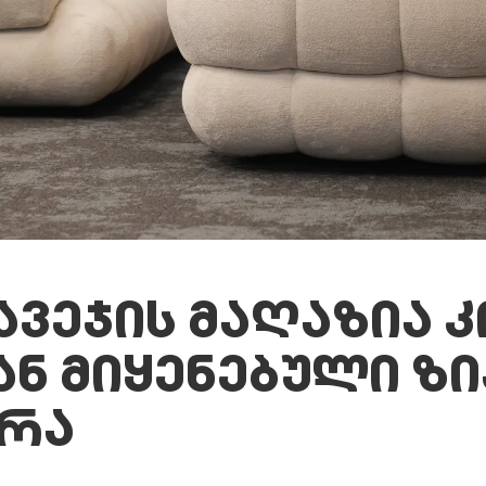
ᲐᲕᲔᲯᲘᲡ ᲛᲐᲦᲐᲖᲘᲐ
ᲐᲜ ᲛᲘᲧᲔᲜᲔᲑᲣᲚᲘ Ზ
ᲣᲠᲐ