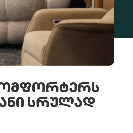
 ᲙᲝᲛᲤᲝᲠᲢᲔᲠᲡ
ᲘᲐᲜᲘ ᲡᲠᲣᲚᲐᲓ