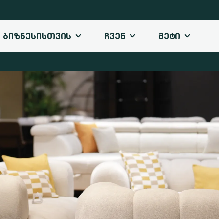
ᲑᲘᲖᲜᲔᲡᲘᲡᲗᲕᲘᲡ
ᲩᲕᲔᲜ
ᲛᲔᲢᲘ