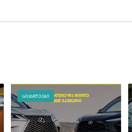
ᲡᲘᲐᲮᲚᲔᲔᲑᲘ