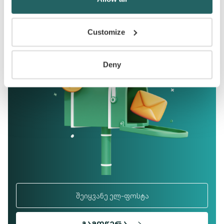
ᲒᲐᲛᲝᲘᲬᲔᲠᲔᲗ ᲡᲘᲐᲮᲚᲔᲔᲑᲘ
Customize
Deny