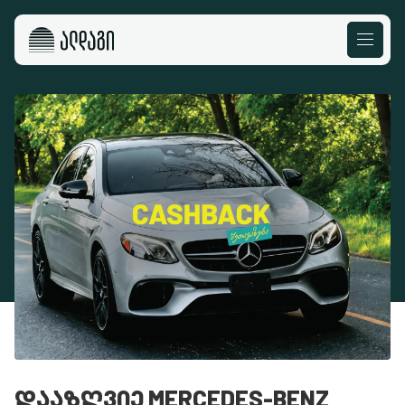
ᲓᲐᲐᲖᲦᲕᲘᲔ MERCEDES-BENZ