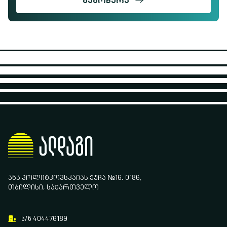
ᲒᲐᲛᲝᲬᲔᲠᲐ
ᲐᲜᲐ ᲞᲝᲚᲘᲢᲙᲝᲕᲡᲙᲐᲘᲐᲡ ᲥᲣᲩᲐ №16. 0186,
ᲗᲑᲘᲚᲘᲡᲘ, ᲡᲐᲥᲐᲠᲗᲕᲔᲚᲝ
ს/ნ 404476189