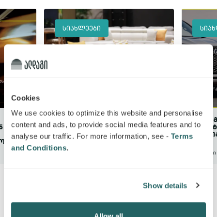
ᲡᲘᲐᲮᲚᲔᲔᲑᲘ
ᲡᲘᲐᲮᲚ
Cookies
We use cookies to optimize this website and personalise
ᲐᲚᲓᲐᲒᲛᲐ ᲐᲕᲔᲯᲘᲡ ᲛᲐᲦᲐᲖᲘᲐ
ᲐᲚᲓᲐᲒᲘᲡ
content and ads, to provide social media features and to
ᲙᲝᲛᲤᲝᲠᲢᲔᲠᲡ ᲮᲐᲜᲫᲠᲘᲡᲒᲐᲜ
ᲢᲝᲘᲝᲢᲐᲡ
ᲛᲘᲧᲔᲜᲔᲑᲣᲚᲘ ᲖᲘᲐᲜᲘ ᲡᲠᲣᲚᲐᲓ
ᲛᲤᲚᲝᲑᲔ
analyse our traffic. For more information, see -
Terms
ᲐᲣᲜᲐᲖᲦᲐᲣᲠᲐ
and Conditions
.
30 ივნისი 2026
19 ივნისი 2
ყველას ნახვა
Show details
Allow all