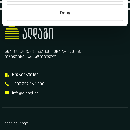
Deny
ᲐᲜᲐ ᲞᲝᲚᲘᲢᲙᲝᲕᲡᲙᲐᲘᲐᲡ ᲥᲣᲩᲐ №16. 0186,
ᲗᲑᲘᲚᲘᲡᲘ, ᲡᲐᲥᲐᲠᲗᲕᲔᲚᲝ
ს/ნ 404476189
+995 322 444 999
info@aldagi.ge
ჩვენ შესახებ