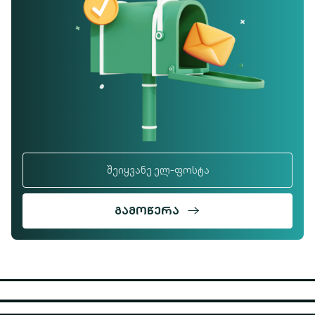
ᲒᲐᲛᲝᲬᲔᲠᲐ