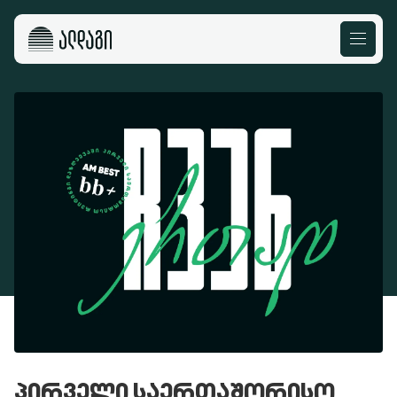
ᲞᲘᲠᲕᲔᲚᲘ ᲡᲐᲔᲠᲗᲐᲨᲝᲠᲘᲡᲝ