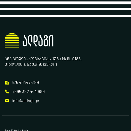
ᲐᲜᲐ ᲞᲝᲚᲘᲢᲙᲝᲕᲡᲙᲐᲘᲐᲡ ᲥᲣᲩᲐ №16. 0186,
ᲗᲑᲘᲚᲘᲡᲘ, ᲡᲐᲥᲐᲠᲗᲕᲔᲚᲝ
ს/ნ 404476189
+995 322 444 999
info@aldagi.ge
ჩვენ შესახებ