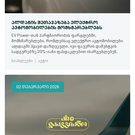
ᲐᲚᲓᲐᲒᲘᲡ ᲨᲔᲗᲐᲕᲐᲖᲔᲑᲐ ᲔᲚᲔᲥᲢᲠᲝ
ᲐᲕᲢᲝᲛᲝᲑᲘᲚᲔᲑᲘᲡ ᲛᲝᲛᲮᲛᲐᲠᲔᲑᲚᲔᲑᲡ
EV Power-თან პარტნიორობის ფარგლებში,
მომხმარებლები, რომლებსაც ელექტრო ავტომობილები
ალდაგში ჰყავთ დაზღვეული, ივი ფაუერის დამუხტვის
სადგურებზე 20%-იანი ფასდაკლებით ისარგებლებენ.
სიახლეები
ავტო
02 ᲗᲔᲑᲔᲠᲕᲐᲚᲘ 2026