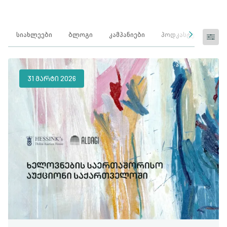
სიახლეები
ბლოგი
კამპანიები
პოდკასტები
ღო
31 ᲛᲐᲠᲢᲘ 2026