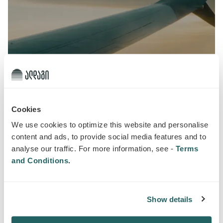
ᲡᲐᲛᲝᲒᲖᲐᲣᲠᲝ ᲓᲐᲖᲦᲕᲔᲕᲐᲡ ᲡᲐᲩᲣᲥᲠᲔᲑᲘ
ᲛᲝᲧᲕᲔᲑᲐ
სიახლეები
სამოგზაურო
Cookies
We use cookies to optimize this website and personalise
content and ads, to provide social media features and to
14 ᲘᲐᲜᲕᲐᲠᲘ 2026
analyse our traffic. For more information, see -
Terms
and Conditions
.
Show details