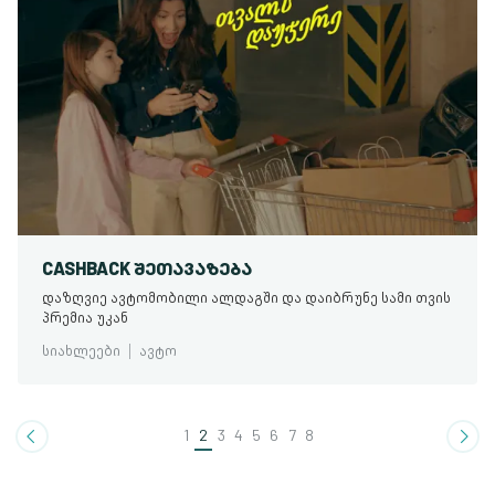
CASHBACK ᲨᲔᲗᲐᲕᲐᲖᲔᲑᲐ
დაზღვიე ავტომობილი ალდაგში და დაიბრუნე სამი თვის
პრემია უკან
სიახლეები
ავტო
1
2
3
4
5
6
7
8