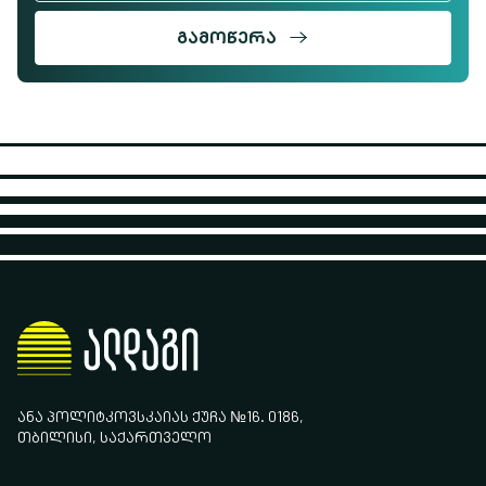
ᲒᲐᲛᲝᲬᲔᲠᲐ
ᲐᲜᲐ ᲞᲝᲚᲘᲢᲙᲝᲕᲡᲙᲐᲘᲐᲡ ᲥᲣᲩᲐ №16. 0186,
ᲗᲑᲘᲚᲘᲡᲘ, ᲡᲐᲥᲐᲠᲗᲕᲔᲚᲝ