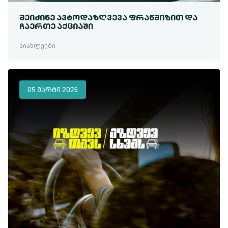
ᲨᲔᲘᲫᲘᲜᲔ ᲐᲕᲢᲝᲓᲐᲖᲦᲕᲔᲕᲐ ᲤᲠᲐᲜᲨᲘᲖᲘᲗ ᲓᲐ
ᲩᲐᲔᲠᲗᲔ ᲐᲥᲪᲘᲐᲨᲘ
სიახლეები
05 ᲛᲐᲠᲢᲘ 2026