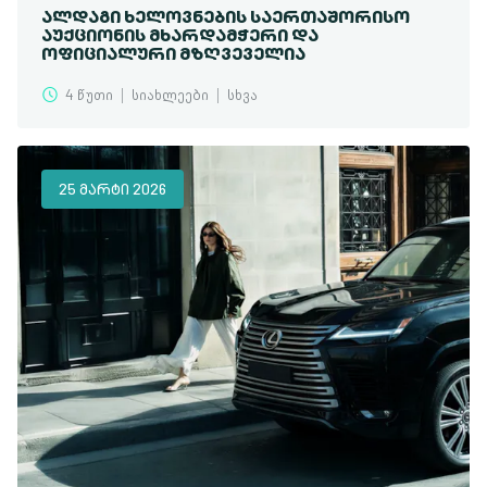
ᲐᲚᲓᲐᲒᲘ ᲮᲔᲚᲝᲕᲜᲔᲑᲘᲡ ᲡᲐᲔᲠᲗᲐᲨᲝᲠᲘᲡᲝ
ᲐᲣᲥᲪᲘᲝᲜᲘᲡ ᲛᲮᲐᲠᲓᲐᲛᲭᲔᲠᲘ ᲓᲐ
ᲝᲤᲘᲪᲘᲐᲚᲣᲠᲘ ᲛᲖᲦᲕᲔᲕᲔᲚᲘᲐ
4 წუთი
სიახლეები
სხვა
25 ᲛᲐᲠᲢᲘ 2026