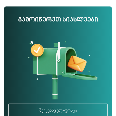
ᲒᲐᲛᲝᲘᲬᲔᲠᲔᲗ ᲡᲘᲐᲮᲚᲔᲔᲑᲘ