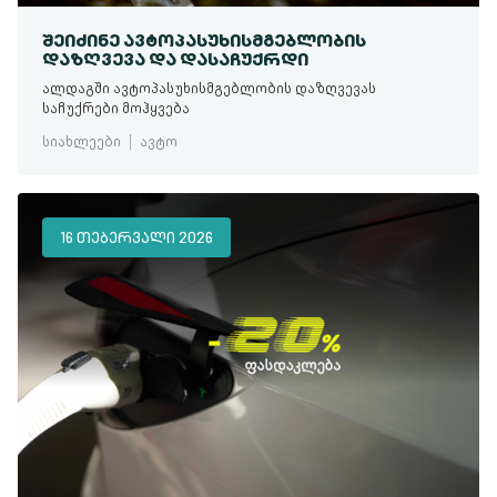
ᲨᲔᲘᲫᲘᲜᲔ ᲐᲕᲢᲝᲞᲐᲡᲣᲮᲘᲡᲛᲒᲔᲑᲚᲝᲑᲘᲡ
ᲓᲐᲖᲦᲕᲔᲕᲐ ᲓᲐ ᲓᲐᲡᲐᲩᲣᲥᲠᲓᲘ
ალდაგში ავტოპასუხისმგებლობის დაზღვევას
საჩუქრები მოჰყვება
სიახლეები
ავტო
16 ᲗᲔᲑᲔᲠᲕᲐᲚᲘ 2026