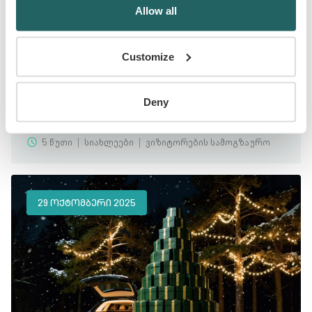
Allow all
Customize
Deny
ᲐᲚᲓᲐᲒᲘ ᲢᲣᲠᲘᲡᲢᲔᲑᲡ ᲕᲘᲖᲘᲢᲝᲠᲔᲑᲘᲡ
ᲡᲐᲕᲐᲚᲓᲔᲑᲣᲚᲝ ᲓᲐᲖᲦᲕᲔᲕᲐᲡ ᲡᲗᲕᲐᲖᲝᲑᲡ
5 წუთი
სიახლეები
ვიზიტორების სამოგზაურო
29 ᲝᲥᲢᲝᲛᲑᲔᲠᲘ 2025