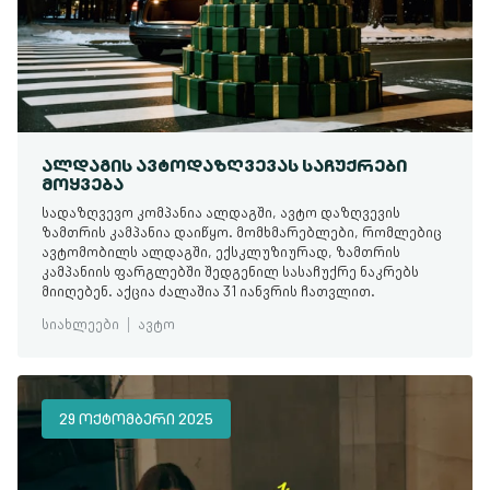
ᲐᲚᲓᲐᲒᲘᲡ ᲐᲕᲢᲝᲓᲐᲖᲦᲕᲔᲕᲐᲡ ᲡᲐᲩᲣᲥᲠᲔᲑᲘ
ᲛᲝᲧᲕᲔᲑᲐ
სადაზღვევო კომპანია ალდაგში, ავტო დაზღვევის
ზამთრის კამპანია დაიწყო. მომხმარებლები, რომლებიც
ავტომობილს ალდაგში, ექსკლუზიურად, ზამთრის
კამპანიის ფარგლებში შედგენილ სასაჩუქრე ნაკრებს
მიიღებენ. აქცია ძალაშია 31 იანვრის ჩათვლით.
სიახლეები
ავტო
29 ᲝᲥᲢᲝᲛᲑᲔᲠᲘ 2025